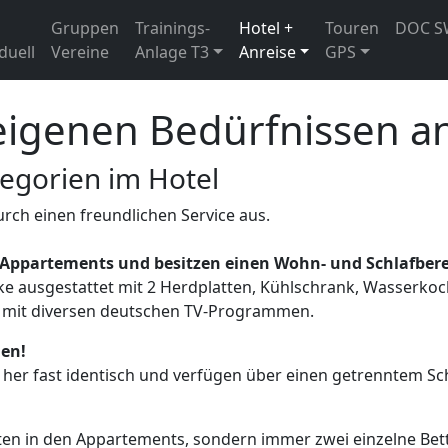
Gruppen
Trainings-
Hotel +
Touren
DOC S
duell
Vereine
Anlage T3
Anreise
GPS
eigenen Bedürfnissen a
egorien im Hotel
urch einen freundlichen Service aus.
 Appartements und besitzen einen Wohn- und Schlafber
e ausgestattet mit 2 Herdplatten, Kühlschrank, Wasserkoc
r mit diversen deutschen TV-Programmen.
ien!
her fast identisch und verfügen über einen getrenntem Schl
ten in den Appartements, sondern immer zwei einzelne Bet